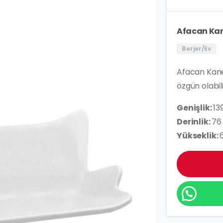
Afacan Ka
Berjer/Ev
Afacan Kanep
özgün olabili
Genişlik:
13
Derinlik:
76
Yükseklik: