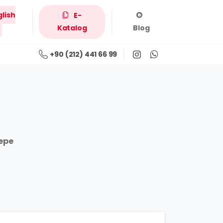
glish
E-
Katalog
Blog
+90 (212) 441 66 99
epe