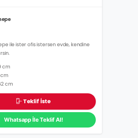
nepe
e ile ister ofis istersen evde, kendine
rsin.
9 cm
 cm
62 cm
Teklif İste
Whatsapp İle Teklif Al!