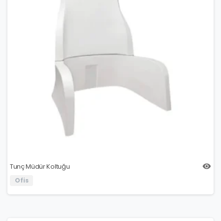
Tunç Müdür Koltuğu
Ofis