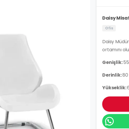
Daisy Misaf
Ofis
Daisy Müdür, 
ortamını oluş
Genişlik:
5
Derinlik:
80
Yükseklik: