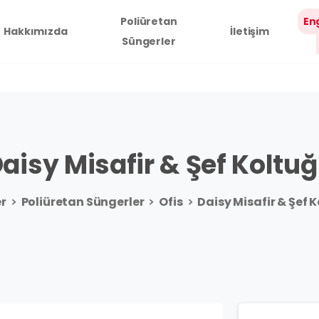
Poliüretan
En
Hakkımızda
İletişim
Süngerler
aisy
Misafir
&
Şef
Koltu
r
Poliüretan Süngerler
Ofis
Daisy Misafir & Şef 