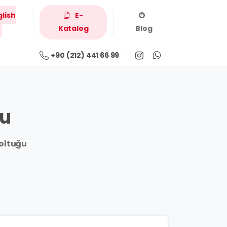
glish
E-
Katalog
Blog
+90 (212) 441 66 99
ğu
Koltuğu