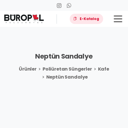
E-Katalog
Neptün
Sandalye
Ürünler
Poliüretan Süngerler
Kafe
Neptün Sandalye