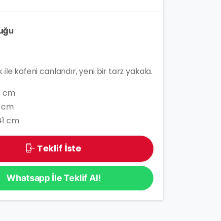
uğu
 ile kafeni canlandır, yeni bir tarz yakala.
4 cm
 cm
41 cm
Teklif İste
Whatsapp İle Teklif Al!