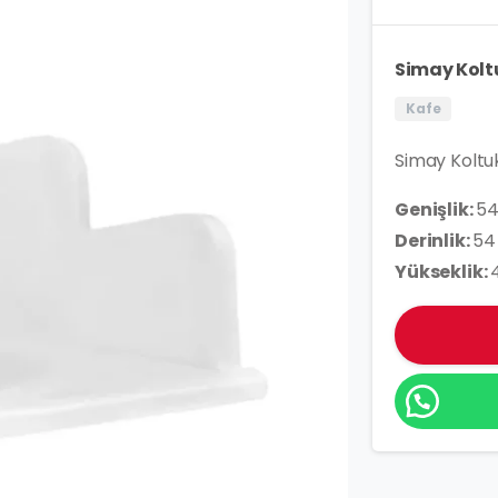
Simay Kolt
Kafe
Simay Koltuk
Genişlik:
5
Derinlik:
54
Yükseklik: