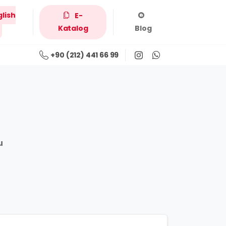
glish
E-
Katalog
Blog
+90 (212) 441 66 99
u